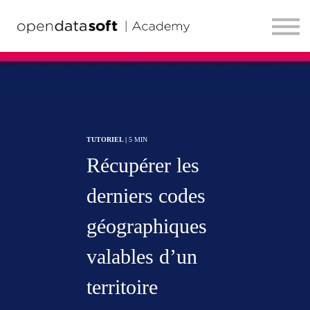
TOUS LES PARCOURS
HELP CENTER
Se connecter
FR
TUTORIEL |
5 MIN
Récupérer les
derniers codes
géographiques
valables d’un
territoire