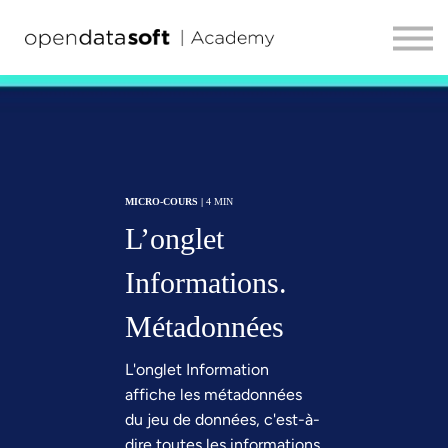
TOUS LES PARCOURS
HELP CENTER
Se connecter
FR
MICRO-COURS |
4 MIN
L’onglet
Informations.
Métadonnées
L'onglet Information
affiche les métadonnées
du jeu de données, c'est-à-
dire toutes les informations