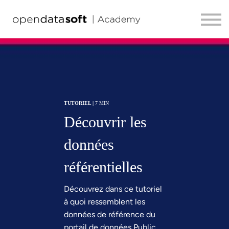
TOUS LES PARCOURS
HELP CENTER
Se connecter
FR
TUTORIEL |
7 MIN
Découvrir les
données
référentielles
Découvrez dans ce tutoriel
à quoi ressemblent les
données de référence du
portail de données Public.