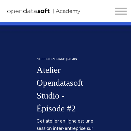
TOUS LES PARCOURS
HELP CENTER
Se connecter
FR
ATELIER EN LIGNE |
50 MIN
Atelier
Opendatasoft
Studio -
Épisode #2
Cet atelier en ligne est une
session inter-entreprise sur